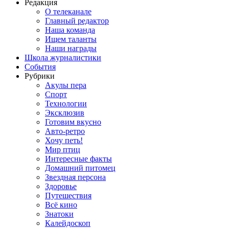
Редакция
О телеканале
Главный редактор
Наша команда
Ищем таланты
Наши награды
Школа журналистики
События
Рубрики
Акулы пера
Спорт
Технологии
Эксклюзив
Готовим вкусно
Авто-ретро
Хочу петь!
Мир птиц
Интересные факты
Домашний питомец
Звездная персона
Здоровье
Путешествия
Всё кино
Знатоки
Калейдоскоп