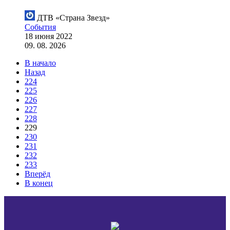
ДТВ «Страна Звезд»
События
18 июня 2022
09. 08. 2026
В начало
Назад
224
225
226
227
228
229
230
231
232
233
Вперёд
В конец