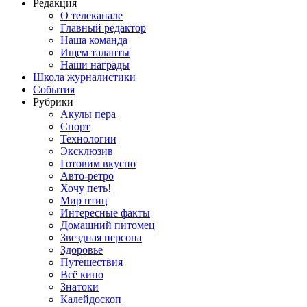
Редакция
О телеканале
Главный редактор
Наша команда
Ищем таланты
Наши награды
Школа журналистики
События
Рубрики
Акулы пера
Спорт
Технологии
Эксклюзив
Готовим вкусно
Авто-ретро
Хочу петь!
Мир птиц
Интересные факты
Домашний питомец
Звездная персона
Здоровье
Путешествия
Всё кино
Знатоки
Калейдоскоп