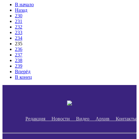
В начало
Назад
230
231
232
233
234
235
236
237
238
239
Вперёд
В конец
Редакция
Новости
Видео
Архив
Контакты