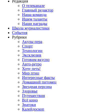
Редакция
О телеканале
Главный редактор
Наша команда
Ищем таланты
Наши награды
Школа журналистики
События
Рубрики
Акулы пера
Спорт
Технологии
Эксклюзив
Готовим вкусно
Авто-ретро
Хочу петь!
Мир птиц
Интересные факты
Домашний питомец
Звездная персона
Здоровье
Путешествия
Всё кино
Знатоки
Калейдоскоп