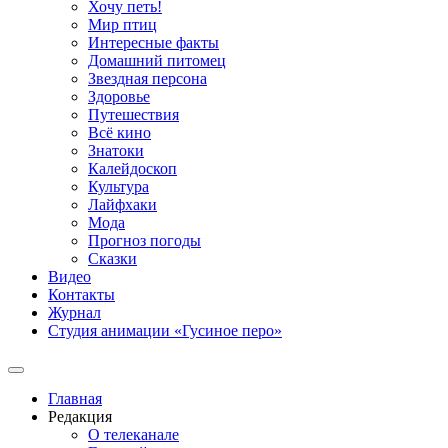
Хочу петь!
Мир птиц
Интересные факты
Домашний питомец
Звездная персона
Здоровье
Путешествия
Всё кино
Знатоки
Калейдоскоп
Культура
Лайфхаки
Мода
Прогноз погоды
Сказки
Видео
Контакты
Журнал
Студия анимации «Гусиное перо»
Главная
Редакция
О телеканале