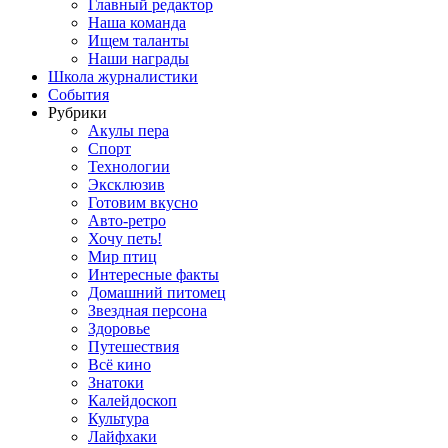
Главный редактор
Наша команда
Ищем таланты
Наши награды
Школа журналистики
События
Рубрики
Акулы пера
Спорт
Технологии
Эксклюзив
Готовим вкусно
Авто-ретро
Хочу петь!
Мир птиц
Интересные факты
Домашний питомец
Звездная персона
Здоровье
Путешествия
Всё кино
Знатоки
Калейдоскоп
Культура
Лайфхаки