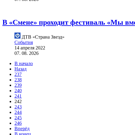
В «Смене» проходит фестиваль «Мы вме
ДТВ «Страна Звезд»
События
14 апреля 2022
07. 08. 2026
В начало
Назад
237
238
239
240
241
242
243
244
245
246
Вперёд
В конец