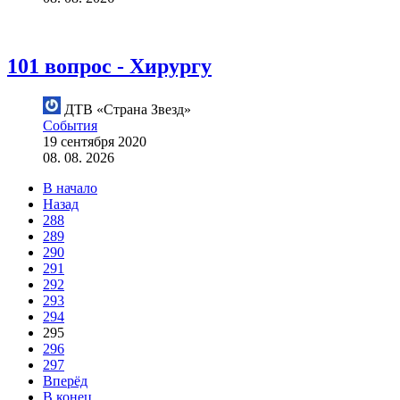
101 вопрос - Хирургу
ДТВ «Страна Звезд»
События
19 сентября 2020
08. 08. 2026
В начало
Назад
288
289
290
291
292
293
294
295
296
297
Вперёд
В конец