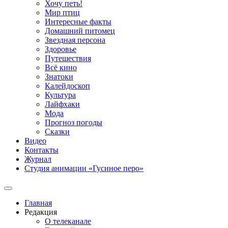
Хочу петь!
Мир птиц
Интересные факты
Домашний питомец
Звездная персона
Здоровье
Путешествия
Всё кино
Знатоки
Калейдоскоп
Культура
Лайфхаки
Мода
Прогноз погоды
Сказки
Видео
Контакты
Журнал
Студия анимации «Гусиное перо»
Главная
Редакция
О телеканале