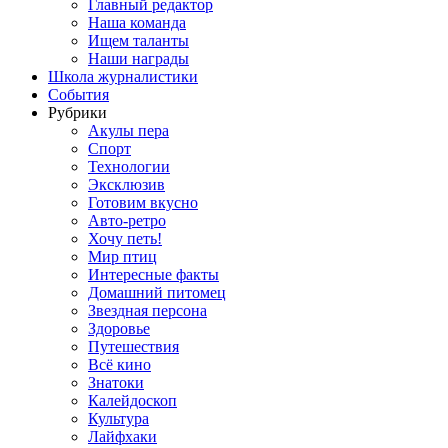
Главный редактор
Наша команда
Ищем таланты
Наши награды
Школа журналистики
События
Рубрики
Акулы пера
Спорт
Технологии
Эксклюзив
Готовим вкусно
Авто-ретро
Хочу петь!
Мир птиц
Интересные факты
Домашний питомец
Звездная персона
Здоровье
Путешествия
Всё кино
Знатоки
Калейдоскоп
Культура
Лайфхаки