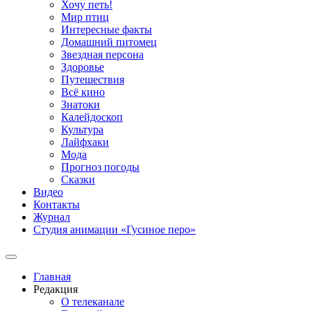
Хочу петь!
Мир птиц
Интересные факты
Домашний питомец
Звездная персона
Здоровье
Путешествия
Всё кино
Знатоки
Калейдоскоп
Культура
Лайфхаки
Мода
Прогноз погоды
Сказки
Видео
Контакты
Журнал
Студия анимации «Гусиное перо»
Главная
Редакция
О телеканале