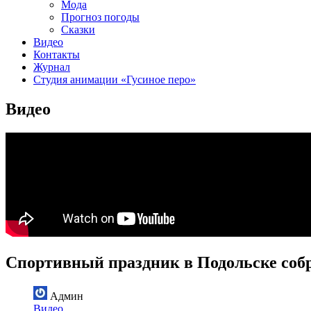
Мода
Прогноз погоды
Сказки
Видео
Контакты
Журнал
Студия анимации «Гусиное перо»
Видео
Спортивный праздник в Подольске собр
Админ
Видео