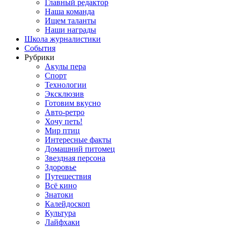
Главный редактор
Наша команда
Ищем таланты
Наши награды
Школа журналистики
События
Рубрики
Акулы пера
Спорт
Технологии
Эксклюзив
Готовим вкусно
Авто-ретро
Хочу петь!
Мир птиц
Интересные факты
Домашний питомец
Звездная персона
Здоровье
Путешествия
Всё кино
Знатоки
Калейдоскоп
Культура
Лайфхаки