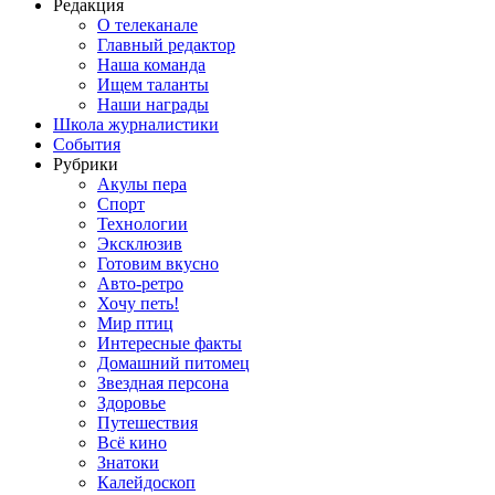
Редакция
О телеканале
Главный редактор
Наша команда
Ищем таланты
Наши награды
Школа журналистики
События
Рубрики
Акулы пера
Спорт
Технологии
Эксклюзив
Готовим вкусно
Авто-ретро
Хочу петь!
Мир птиц
Интересные факты
Домашний питомец
Звездная персона
Здоровье
Путешествия
Всё кино
Знатоки
Калейдоскоп