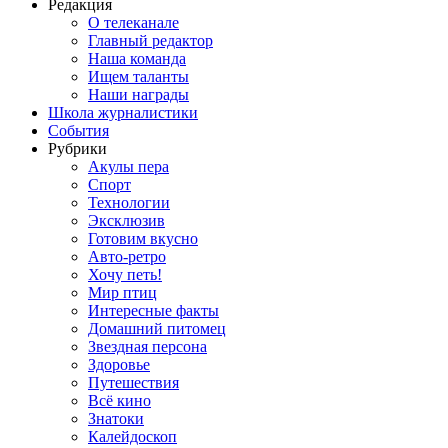
Редакция
О телеканале
Главный редактор
Наша команда
Ищем таланты
Наши награды
Школа журналистики
События
Рубрики
Акулы пера
Спорт
Технологии
Эксклюзив
Готовим вкусно
Авто-ретро
Хочу петь!
Мир птиц
Интересные факты
Домашний питомец
Звездная персона
Здоровье
Путешествия
Всё кино
Знатоки
Калейдоскоп